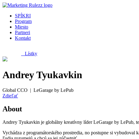
SPÍKRI
Program
Miesto
Partneri
Kontakt
Lístky
Andrey Tyukavkin
Global CCO | LeGarage by LePub
Zdieľať
About
Andrey Tyukavkin je globálny kreatívny líder LeGarage by LePub, tec
Vychádza z programátorského prostredia, no postupne si vybudoval kar
ľudia rozumejú a chcú sa jej zúčastniť.